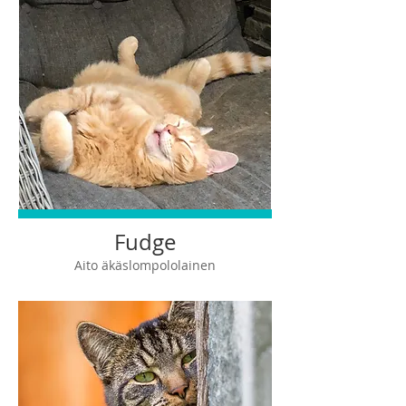
Fudge
Aito äkäslompololainen