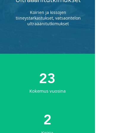
Koirien ja kissojen
tiineystarkastukset, vatsaontelon
ultraäänitutkimukset
23
Kokemus vuosina
2
Koiria