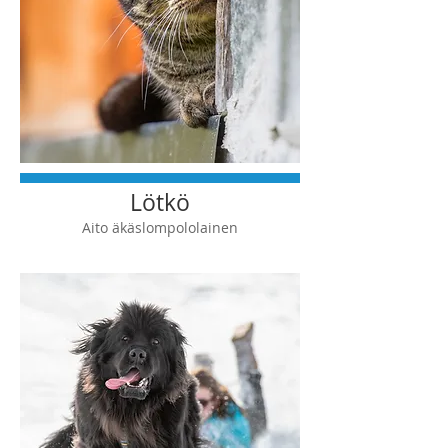
Lötkö
Aito äkäslompololainen