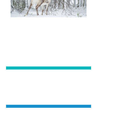
ILTA-
VASTAANOTTO
ÄKÄSLOMPOLO
YLLÄS
KAIKKI
ELÄIMET