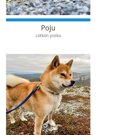
Poju
Lötkön poika