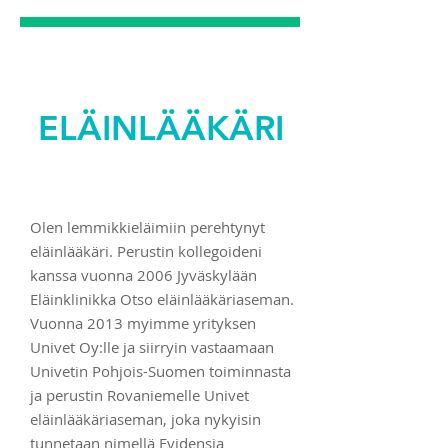
ELÄINLÄÄKÄRI
Olen lemmikkieläimiin perehtynyt
eläinlääkäri. Perustin kollegoideni
kanssa vuonna 2006 Jyväskylään
Eläinklinikka Otso eläinlääkäriaseman.
Vuonna 2013 myimme yrityksen
Univet Oy:lle ja siirryin vastaamaan
Univetin Pohjois-Suomen toiminnasta
ja perustin Rovaniemelle Univet
eläinlääkäriaseman, joka nykyisin
tunnetaan nimellä Evidensia